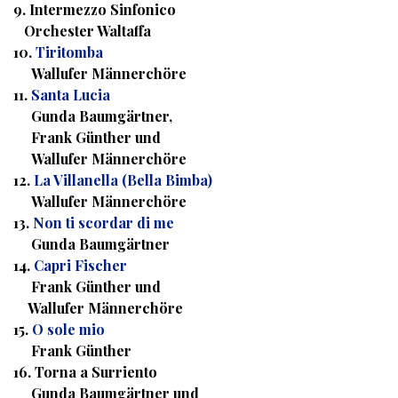
9. Intermezzo Sinfonico
Orchester Waltaffa
10.
Tiritomba
Wallufer Männerchöre
11.
Santa Lucia
Gunda Baumgärtner,
Frank Günther und
Wallufer Männerchöre
12.
La Villanella (Bella Bimba)
Wallufer Männerchöre
13.
Non ti scordar di me
Gunda Baumgärtner
14.
Capri Fischer
Frank Günther und
Wallufer Männerchöre
15.
O sole mio
Frank Günther
16. Torna a Surriento
Gunda Baumgärtner und